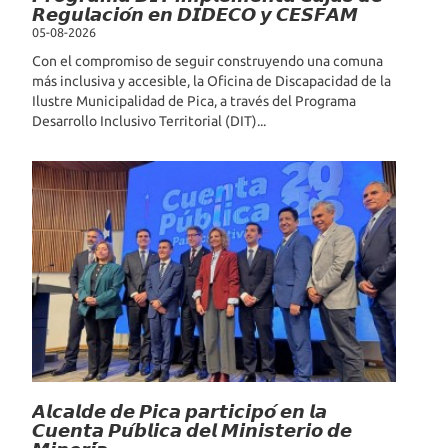
𝙍𝙚𝙜𝙪𝙡𝙖𝙘𝙞𝙤́𝙣 𝙚𝙣 𝘿𝙄𝘿𝙀𝘾𝙊 𝙮 𝘾𝙀𝙎𝙁𝘼𝙈
05-08-2026
Con el compromiso de seguir construyendo una comuna
más inclusiva y accesible, la Oficina de Discapacidad de la
Ilustre Municipalidad de Pica, a través del Programa
Desarrollo Inclusivo Territorial (DIT)...
𝘼𝙡𝙘𝙖𝙡𝙙𝙚 𝙙𝙚 𝙋𝙞𝙘𝙖 𝙥𝙖𝙧𝙩𝙞𝙘𝙞𝙥𝙤́ 𝙚𝙣 𝙡𝙖
𝘾𝙪𝙚𝙣𝙩𝙖 𝙋𝙪́𝙗𝙡𝙞𝙘𝙖 𝙙𝙚𝙡 𝙈𝙞𝙣𝙞𝙨𝙩𝙚𝙧𝙞𝙤 𝙙𝙚