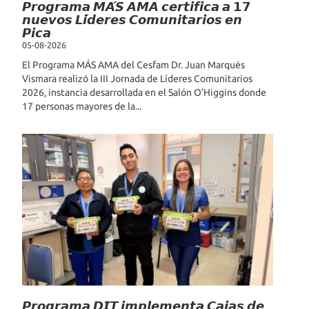
𝙋𝙧𝙤𝙜𝙧𝙖𝙢𝙖 𝙈𝘼́𝙎 𝘼𝙈𝘼 𝙘𝙚𝙧𝙩𝙞𝙛𝙞𝙘𝙖 𝙖 𝟭𝟳
𝙣𝙪𝙚𝙫𝙤𝙨 𝙇𝙞́𝙙𝙚𝙧𝙚𝙨 𝘾𝙤𝙢𝙪𝙣𝙞𝙩𝙖𝙧𝙞𝙤𝙨 𝙚𝙣
𝙋𝙞𝙘𝙖
05-08-2026
El Programa MÁS AMA del Cesfam Dr. Juan Marqués
Vismara realizó la III Jornada de Líderes Comunitarios
2026, instancia desarrollada en el Salón O’Higgins donde
17 personas mayores de la...
𝙋𝙧𝙤𝙜𝙧𝙖𝙢𝙖 𝘿𝙄𝙏 𝙞𝙢𝙥𝙡𝙚𝙢𝙚𝙣𝙩𝙖 𝘾𝙖𝙟𝙖𝙨 𝙙𝙚