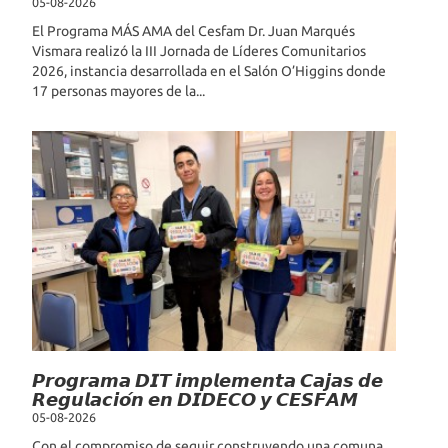
05-08-2026
El Programa MÁS AMA del Cesfam Dr. Juan Marqués
Vismara realizó la III Jornada de Líderes Comunitarios
2026, instancia desarrollada en el Salón O’Higgins donde
17 personas mayores de la...
𝙋𝙧𝙤𝙜𝙧𝙖𝙢𝙖 𝘿𝙄𝙏 𝙞𝙢𝙥𝙡𝙚𝙢𝙚𝙣𝙩𝙖 𝘾𝙖𝙟𝙖𝙨 𝙙𝙚
𝙍𝙚𝙜𝙪𝙡𝙖𝙘𝙞𝙤́𝙣 𝙚𝙣 𝘿𝙄𝘿𝙀𝘾𝙊 𝙮 𝘾𝙀𝙎𝙁𝘼𝙈
05-08-2026
Con el compromiso de seguir construyendo una comuna