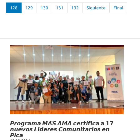
128
129
130
131
132
Siguiente
Final
Noticias Recientes
𝙋𝙧𝙤𝙜𝙧𝙖𝙢𝙖 𝙈𝘼́𝙎 𝘼𝙈𝘼 𝙘𝙚𝙧𝙩𝙞𝙛𝙞𝙘𝙖 𝙖 𝟭𝟳
𝙣𝙪𝙚𝙫𝙤𝙨 𝙇𝙞́𝙙𝙚𝙧𝙚𝙨 𝘾𝙤𝙢𝙪𝙣𝙞𝙩𝙖𝙧𝙞𝙤𝙨 𝙚𝙣
𝙋𝙞𝙘𝙖