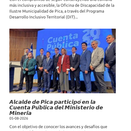
más inclusiva y accesible, la Oficina de Discapacidad de la
Ilustre Municipalidad de Pica, a través del Programa
Desarrollo Inclusivo Territorial (DIT)...
𝘼𝙡𝙘𝙖𝙡𝙙𝙚 𝙙𝙚 𝙋𝙞𝙘𝙖 𝙥𝙖𝙧𝙩𝙞𝙘𝙞𝙥𝙤́ 𝙚𝙣 𝙡𝙖
𝘾𝙪𝙚𝙣𝙩𝙖 𝙋𝙪́𝙗𝙡𝙞𝙘𝙖 𝙙𝙚𝙡 𝙈𝙞𝙣𝙞𝙨𝙩𝙚𝙧𝙞𝙤 𝙙𝙚
𝙈𝙞𝙣𝙚𝙧𝙞́𝙖
05-08-2026
Con el objetivo de conocer los avances y desafíos que