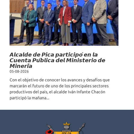
𝘼𝙡𝙘𝙖𝙡𝙙𝙚 𝙙𝙚 𝙋𝙞𝙘𝙖 𝙥𝙖𝙧𝙩𝙞𝙘𝙞𝙥𝙤́ 𝙚𝙣 𝙡𝙖
𝘾𝙪𝙚𝙣𝙩𝙖 𝙋𝙪́𝙗𝙡𝙞𝙘𝙖 𝙙𝙚𝙡 𝙈𝙞𝙣𝙞𝙨𝙩𝙚𝙧𝙞𝙤 𝙙𝙚
𝙈𝙞𝙣𝙚𝙧𝙞́𝙖
05-08-2026
Con el objetivo de conocer los avances y desafíos que
marcarán el futuro de uno de los principales sectores
productivos del país, el alcalde Iván Infante Chacón
participó la mañana...