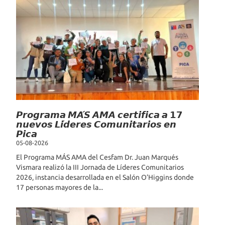
𝙋𝙧𝙤𝙜𝙧𝙖𝙢𝙖 𝙈𝘼́𝙎 𝘼𝙈𝘼 𝙘𝙚𝙧𝙩𝙞𝙛𝙞𝙘𝙖 𝙖 𝟭𝟳
𝙣𝙪𝙚𝙫𝙤𝙨 𝙇𝙞́𝙙𝙚𝙧𝙚𝙨 𝘾𝙤𝙢𝙪𝙣𝙞𝙩𝙖𝙧𝙞𝙤𝙨 𝙚𝙣
𝙋𝙞𝙘𝙖
05-08-2026
El Programa MÁS AMA del Cesfam Dr. Juan Marqués
Vismara realizó la III Jornada de Líderes Comunitarios
2026, instancia desarrollada en el Salón O’Higgins donde
17 personas mayores de la...