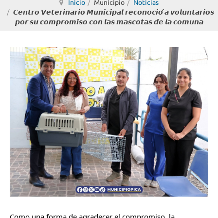
Inicio
Municipio
Noticias
𝘾𝙚𝙣𝙩𝙧𝙤 𝙑𝙚𝙩𝙚𝙧𝙞𝙣𝙖𝙧𝙞𝙤 𝙈𝙪𝙣𝙞𝙘𝙞𝙥𝙖𝙡 𝙧𝙚𝙘𝙤𝙣𝙤𝙘𝙞𝙤́ 𝙖 𝙫𝙤𝙡𝙪𝙣𝙩𝙖𝙧𝙞𝙤𝙨
𝙥𝙤𝙧 𝙨𝙪 𝙘𝙤𝙢𝙥𝙧𝙤𝙢𝙞𝙨𝙤 𝙘𝙤𝙣 𝙡𝙖𝙨 𝙢𝙖𝙨𝙘𝙤𝙩𝙖𝙨 𝙙𝙚 𝙡𝙖 𝙘𝙤𝙢𝙪𝙣𝙖
Como una forma de agradecer el compromiso, la 