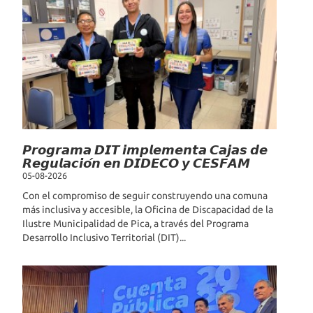
𝙋𝙧𝙤𝙜𝙧𝙖𝙢𝙖 𝘿𝙄𝙏 𝙞𝙢𝙥𝙡𝙚𝙢𝙚𝙣𝙩𝙖 𝘾𝙖𝙟𝙖𝙨 𝙙𝙚
𝙍𝙚𝙜𝙪𝙡𝙖𝙘𝙞𝙤́𝙣 𝙚𝙣 𝘿𝙄𝘿𝙀𝘾𝙊 𝙮 𝘾𝙀𝙎𝙁𝘼𝙈
05-08-2026
Con el compromiso de seguir construyendo una comuna
más inclusiva y accesible, la Oficina de Discapacidad de la
Ilustre Municipalidad de Pica, a través del Programa
Desarrollo Inclusivo Territorial (DIT)...