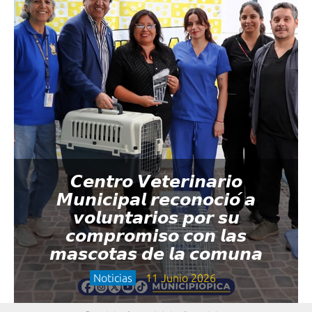
𝘾𝙚𝙣𝙩𝙧𝙤 𝙑𝙚𝙩𝙚𝙧𝙞𝙣𝙖𝙧𝙞𝙤
𝙈𝙪𝙣𝙞𝙘𝙞𝙥𝙖𝙡 𝙧𝙚𝙘𝙤𝙣𝙤𝙘𝙞𝙤́ 𝙖
𝙫𝙤𝙡𝙪𝙣𝙩𝙖𝙧𝙞𝙤𝙨 𝙥𝙤𝙧 𝙨𝙪
𝙘𝙤𝙢𝙥𝙧𝙤𝙢𝙞𝙨𝙤 𝙘𝙤𝙣 𝙡𝙖𝙨
𝙢𝙖𝙨𝙘𝙤𝙩𝙖𝙨 𝙙𝙚 𝙡𝙖 𝙘𝙤𝙢𝙪𝙣𝙖
Noticias
11 Junio 2026