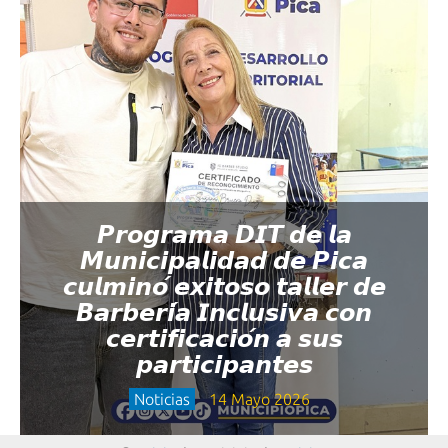
𝙋𝙧𝙤𝙜𝙧𝙖𝙢𝙖 𝘿𝙄𝙏 𝙙𝙚 𝙡𝙖
𝙈𝙪𝙣𝙞𝙘𝙞𝙥𝙖𝙡𝙞𝙙𝙖𝙙 𝙙𝙚 𝙋𝙞𝙘𝙖
𝙘𝙪𝙡𝙢𝙞𝙣𝙤́ 𝙚𝙭𝙞𝙩𝙤𝙨𝙤 𝙩𝙖𝙡𝙡𝙚𝙧 𝙙𝙚
𝘽𝙖𝙧𝙗𝙚𝙧𝙞́𝙖 𝙄𝙣𝙘𝙡𝙪𝙨𝙞𝙫𝙖 𝙘𝙤𝙣
𝙘𝙚𝙧𝙩𝙞𝙛𝙞𝙘𝙖𝙘𝙞𝙤́𝙣 𝙖 𝙨𝙪𝙨
𝙥𝙖𝙧𝙩𝙞𝙘𝙞𝙥𝙖𝙣𝙩𝙚𝙨
Noticias
14 Mayo 2026