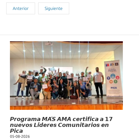
Anterior
Siguiente
Noticias Recientes
𝙋𝙧𝙤𝙜𝙧𝙖𝙢𝙖 𝙈𝘼́𝙎 𝘼𝙈𝘼 𝙘𝙚𝙧𝙩𝙞𝙛𝙞𝙘𝙖 𝙖 𝟭𝟳
𝙣𝙪𝙚𝙫𝙤𝙨 𝙇𝙞́𝙙𝙚𝙧𝙚𝙨 𝘾𝙤𝙢𝙪𝙣𝙞𝙩𝙖𝙧𝙞𝙤𝙨 𝙚𝙣
𝙋𝙞𝙘𝙖
05-08-2026