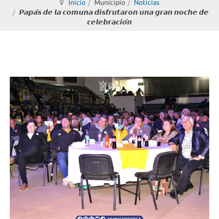
Inicio
Municipio
Noticias
𝙋𝙖𝙥𝙖́𝙨 𝙙𝙚 𝙡𝙖 𝙘𝙤𝙢𝙪𝙣𝙖 𝙙𝙞𝙨𝙛𝙧𝙪𝙩𝙖𝙧𝙤𝙣 𝙪𝙣𝙖 𝙜𝙧𝙖𝙣 𝙣𝙤𝙘𝙝𝙚 𝙙𝙚
𝙘𝙚𝙡𝙚𝙗𝙧𝙖𝙘𝙞𝙤́𝙣