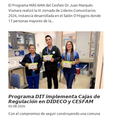
El Programa MÁS AMA del Cesfam Dr. Juan Marqués
Vismara realizó la III Jornada de Líderes Comunitarios
2026, instancia desarrollada en el Salón O’Higgins donde
17 personas mayores de la...
𝙋𝙧𝙤𝙜𝙧𝙖𝙢𝙖 𝘿𝙄𝙏 𝙞𝙢𝙥𝙡𝙚𝙢𝙚𝙣𝙩𝙖 𝘾𝙖𝙟𝙖𝙨 𝙙𝙚
𝙍𝙚𝙜𝙪𝙡𝙖𝙘𝙞𝙤́𝙣 𝙚𝙣 𝘿𝙄𝘿𝙀𝘾𝙊 𝙮 𝘾𝙀𝙎𝙁𝘼𝙈
05-08-2026
Con el compromiso de seguir construyendo una comuna