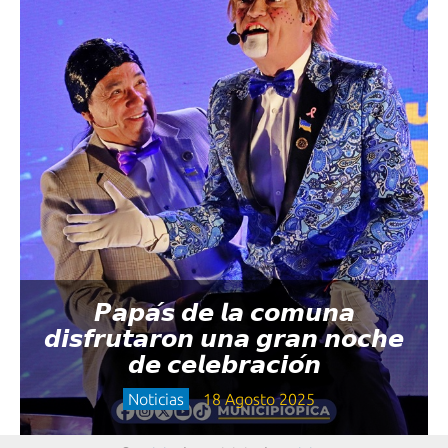
𝙋𝙖𝙥𝙖́𝙨 𝙙𝙚 𝙡𝙖 𝙘𝙤𝙢𝙪𝙣𝙖
𝙙𝙞𝙨𝙛𝙧𝙪𝙩𝙖𝙧𝙤𝙣 𝙪𝙣𝙖 𝙜𝙧𝙖𝙣 𝙣𝙤𝙘𝙝𝙚
𝙙𝙚 𝙘𝙚𝙡𝙚𝙗𝙧𝙖𝙘𝙞𝙤́𝙣
Noticias
18 Agosto 2025