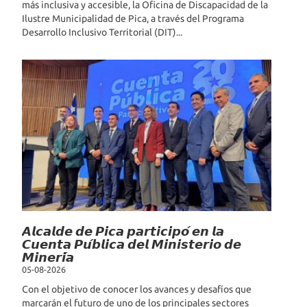
más inclusiva y accesible, la Oficina de Discapacidad de la
Ilustre Municipalidad de Pica, a través del Programa
Desarrollo Inclusivo Territorial (DIT)...
𝘼𝙡𝙘𝙖𝙡𝙙𝙚 𝙙𝙚 𝙋𝙞𝙘𝙖 𝙥𝙖𝙧𝙩𝙞𝙘𝙞𝙥𝙤́ 𝙚𝙣 𝙡𝙖
𝘾𝙪𝙚𝙣𝙩𝙖 𝙋𝙪́𝙗𝙡𝙞𝙘𝙖 𝙙𝙚𝙡 𝙈𝙞𝙣𝙞𝙨𝙩𝙚𝙧𝙞𝙤 𝙙𝙚
𝙈𝙞𝙣𝙚𝙧𝙞́𝙖
05-08-2026
Con el objetivo de conocer los avances y desafíos que
marcarán el futuro de uno de los principales sectores