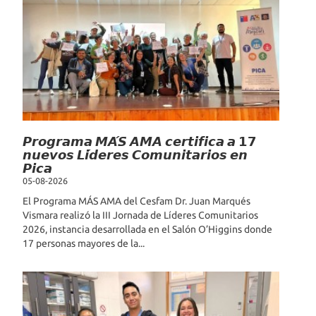
𝙋𝙧𝙤𝙜𝙧𝙖𝙢𝙖 𝙈𝘼́𝙎 𝘼𝙈𝘼 𝙘𝙚𝙧𝙩𝙞𝙛𝙞𝙘𝙖 𝙖 𝟭𝟳
𝙣𝙪𝙚𝙫𝙤𝙨 𝙇𝙞́𝙙𝙚𝙧𝙚𝙨 𝘾𝙤𝙢𝙪𝙣𝙞𝙩𝙖𝙧𝙞𝙤𝙨 𝙚𝙣
𝙋𝙞𝙘𝙖
05-08-2026
El Programa MÁS AMA del Cesfam Dr. Juan Marqués
Vismara realizó la III Jornada de Líderes Comunitarios
2026, instancia desarrollada en el Salón O’Higgins donde
17 personas mayores de la...