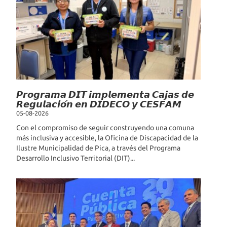
𝙋𝙧𝙤𝙜𝙧𝙖𝙢𝙖 𝘿𝙄𝙏 𝙞𝙢𝙥𝙡𝙚𝙢𝙚𝙣𝙩𝙖 𝘾𝙖𝙟𝙖𝙨 𝙙𝙚
𝙍𝙚𝙜𝙪𝙡𝙖𝙘𝙞𝙤́𝙣 𝙚𝙣 𝘿𝙄𝘿𝙀𝘾𝙊 𝙮 𝘾𝙀𝙎𝙁𝘼𝙈
05-08-2026
Con el compromiso de seguir construyendo una comuna
más inclusiva y accesible, la Oficina de Discapacidad de la
Ilustre Municipalidad de Pica, a través del Programa
Desarrollo Inclusivo Territorial (DIT)...