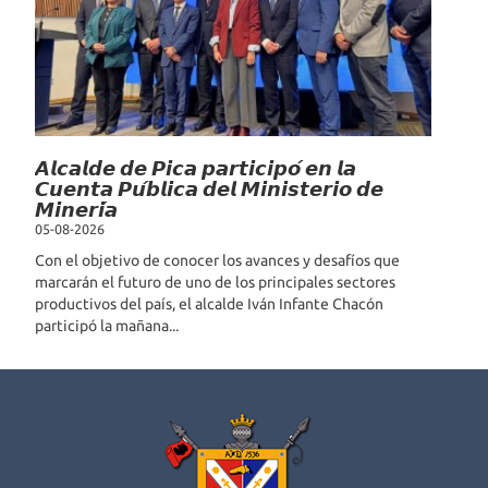
𝘼𝙡𝙘𝙖𝙡𝙙𝙚 𝙙𝙚 𝙋𝙞𝙘𝙖 𝙥𝙖𝙧𝙩𝙞𝙘𝙞𝙥𝙤́ 𝙚𝙣 𝙡𝙖
𝘾𝙪𝙚𝙣𝙩𝙖 𝙋𝙪́𝙗𝙡𝙞𝙘𝙖 𝙙𝙚𝙡 𝙈𝙞𝙣𝙞𝙨𝙩𝙚𝙧𝙞𝙤 𝙙𝙚
𝙈𝙞𝙣𝙚𝙧𝙞́𝙖
05-08-2026
Con el objetivo de conocer los avances y desafíos que
marcarán el futuro de uno de los principales sectores
productivos del país, el alcalde Iván Infante Chacón
participó la mañana...