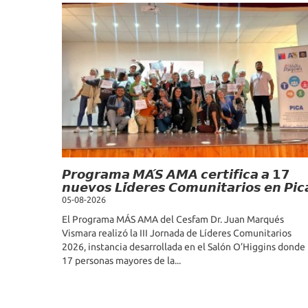
𝙋𝙧𝙤𝙜𝙧𝙖𝙢𝙖 𝙈𝘼́𝙎 𝘼𝙈𝘼 𝙘𝙚𝙧𝙩𝙞𝙛𝙞𝙘𝙖 𝙖 𝟭𝟳
𝙣𝙪𝙚𝙫𝙤𝙨 𝙇𝙞́𝙙𝙚𝙧𝙚𝙨 𝘾𝙤𝙢𝙪𝙣𝙞𝙩𝙖𝙧𝙞𝙤𝙨 𝙚𝙣 𝙋𝙞𝙘
05-08-2026
El Programa MÁS AMA del Cesfam Dr. Juan Marqués
Vismara realizó la III Jornada de Líderes Comunitarios
2026, instancia desarrollada en el Salón O’Higgins donde
17 personas mayores de la...