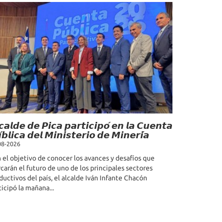
𝙘𝙖𝙡𝙙𝙚 𝙙𝙚 𝙋𝙞𝙘𝙖 𝙥𝙖𝙧𝙩𝙞𝙘𝙞𝙥𝙤́ 𝙚𝙣 𝙡𝙖 𝘾𝙪𝙚𝙣𝙩𝙖
́𝙗𝙡𝙞𝙘𝙖 𝙙𝙚𝙡 𝙈𝙞𝙣𝙞𝙨𝙩𝙚𝙧𝙞𝙤 𝙙𝙚 𝙈𝙞𝙣𝙚𝙧𝙞́𝙖
08-2026
 el objetivo de conocer los avances y desafíos que
carán el futuro de uno de los principales sectores
ductivos del país, el alcalde Iván Infante Chacón
ticipó la mañana...